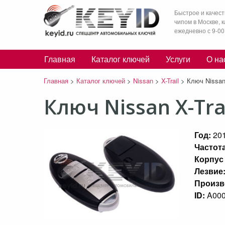
Быстрое и качест
чипом в Москве, 
ежедневно с 9-00
Главная
Каталог ключей
Услуги
О на
Главная
>
Каталог ключей
>
Nissan
>
X-Trail
>
Ключ Nissan
Ключ Nissan X-Tra
Год:
20
Частота
Корпус
Лезвие
Произв
ID:
A00