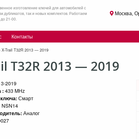
венное изготовление ключей для автомобилей с
Москва, О
как дубликатов, так и новых комплектов. Работаем
 до 21-00.
с
Контакты
 X-Trail T32R 2013 — 2019
il T32R 2013 — 2019
13-2019
 :
433 MHz
 ключа:
Смарт
:
NSN14
одитель:
Аналог
0027