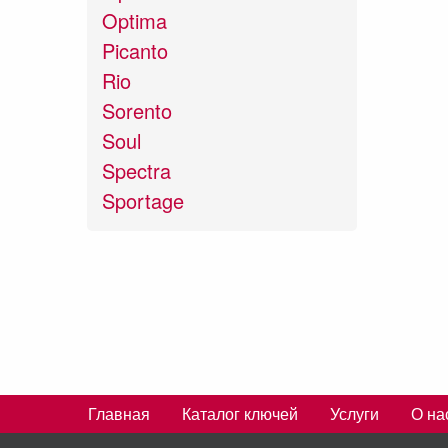
Optima
Picanto
Rio
Sorento
Soul
Spectra
Sportage
Главная
Каталог ключей
Услуги
О на