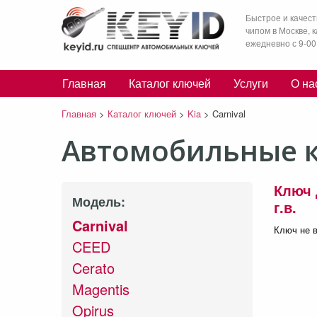
Быстрое и качест
чипом в Москве, 
ежедневно с 9-00
Главная
Каталог ключей
Услуги
О на
Главная
>
Каталог ключей
>
Kia
>
Carnival
Автомобильные кл
Ключ 
Модель:
г.в.
Carnival
Ключ не в
CEED
Cerato
Magentis
Opirus