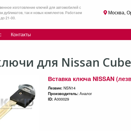
венное изготовление ключей для автомобилей с
Москва, О
как дубликатов, так и новых комплектов. Работаем
 до 21-00.
с
Контакты
лючи для Nissan Cub
Вставка ключа NISSAN (лезв
Лезвие:
NSN14
Производитель:
Аналог
ID:
A000029