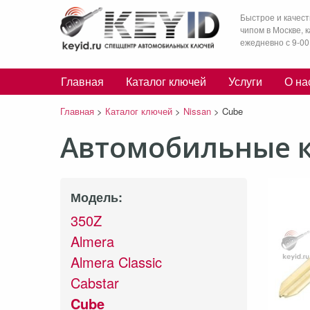
Быстрое и качест
чипом в Москве, 
ежедневно с 9-00
Главная
Каталог ключей
Услуги
О на
Главная
>
Каталог ключей
>
Nissan
>
Cube
Автомобильные к
Модель:
350Z
Almera
Almera Classic
Cabstar
Cube